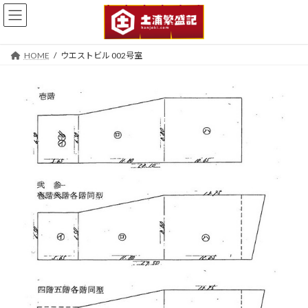
コ
ナ
ン
ビ
テ
ゲ
ン
ー
HOME
ウエストビル 002号室
ツ
シ
へ
ョ
ス
ン
キ
に
ッ
移
プ
動