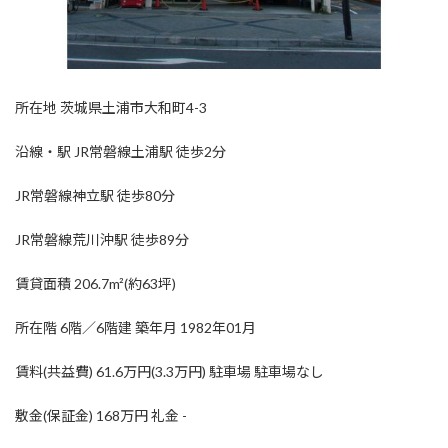
所在地 茨城県土浦市大和町4-3
沿線・駅 JR常磐線土浦駅 徒歩2分
JR常磐線神立駅 徒歩80分
JR常磐線荒川沖駅 徒歩89分
賃貸面積 206.7m²(約63坪)
所在階 6階／6階建 築年月 1982年01月
賃料(共益費) 61.6万円(3.3万円) 駐車場 駐車場なし
敷金(保証金) 168万円 礼金 -